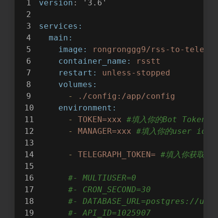
version
: '3.6'
services:
main:
image:
rongronggg9/rss-to-telegr
container_name:
rsstt
restart:
unless-stopped
volumes:
-
./config:/app/config
environment:
-
TOKEN=xxx
#填入你的Bot Token
-
MANAGER=xxx
#填入你的user id
-
TELEGRAPH_TOKEN=
#填入你获取的tel
#- MULTIUSER=0
#- CRON_SECOND=30
#- DATABASE_URL=postgres://use
#- API_ID=1025907