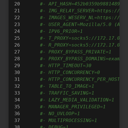
#- API_HASH=452b0359b988148995
#- IMG_RELAY_SERVER=https://ws
#- IMAGES_WESERV_NL=https://t0
#- USER_AGENT=Mozilla/5.0 (And
#- IPV6_PRIOR=1
#- T_PROXY=socks5://172.17.0.1
#- R_PROXY=socks5://172.17.0.1
#- PROXY_BYPASS_PRIVATE=1
#- PROXY_BYPASS_DOMAINS=exampl
#- HTTP_TIMEOUT=30
#- HTTP_CONCURRENCY=0
#- HTTP_CONCURRENCY_PER_HOST=0
#- TABLE_TO_IMAGE=1
#- TRAFFIC_SAVING=1
#- LAZY_MEDIA_VALIDATION=1
#- MANAGER_PRIVILEGED=1
#- NO_UVLOOP=1
#- MULTIPROCESSING=1
#- DEBUG=1