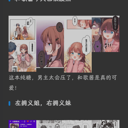
这本纯糖，男主太会压了，和歌酱是真的可
爱！
左拥义姐，右拥义妹