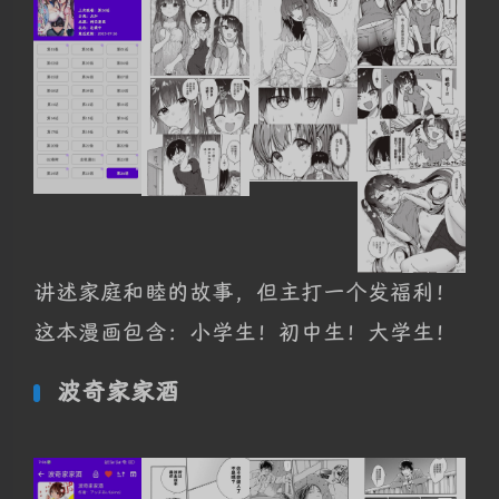
讲述家庭和睦的故事，但主打一个发福利！
这本漫画包含：小学生！初中生！大学生！
波奇家家酒