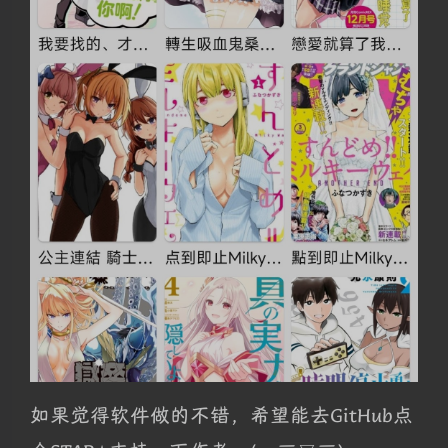
如果觉得软件做的不错，希望能去GitHub点