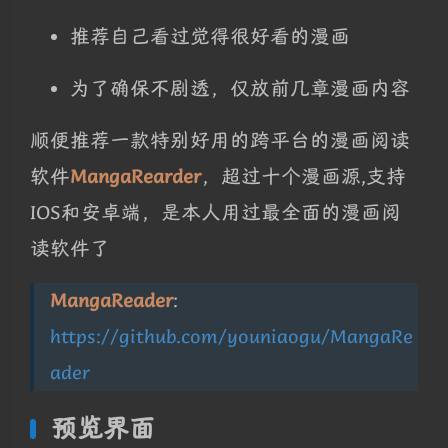
推荐自己看过觉得很好看的漫画
为了确保不剧透，仅放前几章漫画内容
顺便推荐一款特别好用的跨平台的漫画阅读
软件
MangaRearder
，超过十个漫画源,支持
IOS和安卓端，是本人用过最全面的漫画阅
读软件了
MangaReader
:
https://github.com/youniaogu/MangaRe
ader
预览界面