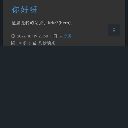
关闭
日落
暗化
灰度
你好呀
这里是我的站点，krkr2(beta)。
2022-10-19 23:58
|
未分类
10 字
|
几秒读完
世界，您好！
欢迎使用WordPress。这是您的第一篇文章。编辑或
删除它，然后开始写作吧！
2022-10-19 23:55
|
未分类
31 字
|
几秒读完