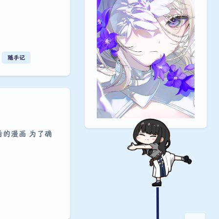
随手记
夜间模式
Sans Serif
Serif
浅阴影
深阴影
看的漫画 为了确
关闭
日落
暗化
灰度