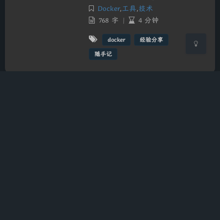
关闭
日落
暗化
灰度
Docker
,
工具
,
技术
768 字
|
4 分钟
docker
经验分享
随手记
Grasscutter配置
教程
简单的原神私服，grasscutter搭
建教程。
2023-4-12 6:38
|
工具
,
技术
1230 字
|
6 分钟