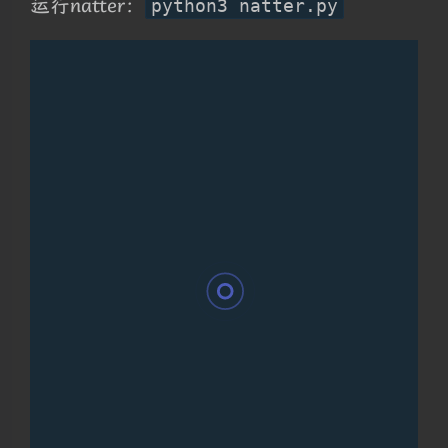
运行natter：
python3 natter.py