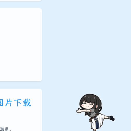
夜间模式
Sans Serif
Serif
e图片下载
浅阴影
深阴影
关闭
日落
暗化
灰度
勿滥用。