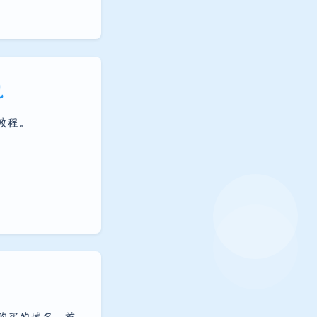
包
教程。