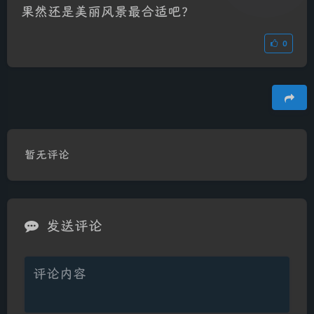
果然还是美丽风景最合适吧？
0
豆
暂无评论
夜间模式
发送评论
Sans Serif
Serif
浅阴影
深阴影
关闭
日落
暗化
灰度