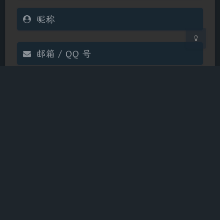
Markdown
悄悄话
邮件提醒
发送
|´・ω・)ノ
ヾ(≧∇≦*)ゝ
(☆ω☆)
（╯‵□′）╯︵┴─┴
￣﹃￣
(/ω＼)
Theme
Argon
∠( ᐛ 」∠)＿
(๑•̀ㅁ•́ฅ)
→_→
Running Time
1356
天
5
小时
46
分钟
15
秒
୧(๑•̀⌄•́๑)૭
٩(ˊᗜˋ*)و
(ノ°ο°)ノ