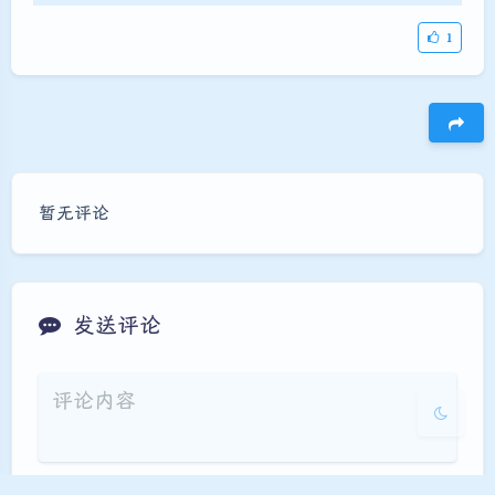
1
夜间模式
豆
Sans Serif
Serif
暂无评论
浅阴影
深阴影
关闭
日落
暗化
灰度
发送评论