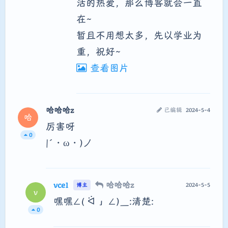
活的热爱，那么博客就会一直
在~
暂且不用想太多，先以学业为
重，祝好~
查看图片
哈哈哈z
已编辑
2024-5-4
哈
厉害呀
0
|´・ω・)ノ
vce1
哈哈哈z
2024-5-5
博主
v
嘿嘿∠( ᐛ 」∠)＿:清楚:
0