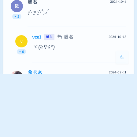
Sans Serif
Serif
匿名
2024-10-6
匿
₍˄·͈༝·͈˄*₎◞ ̑̑
浅阴影
深阴影
2
关闭
日落
暗化
灰度
vce1
匿名
2024-10-18
博主
v
ヾ(≧∇≦*)ゝ
0
希卡米
2024-12-11
友链已更新！回复两次都因为邮箱 IP
1
信誉不够被退回了，可恶……
Moe 域名大赞！(ฅ´ω`ฅ)
vce1
希卡米
2024-12-12
博主
v
好耶~