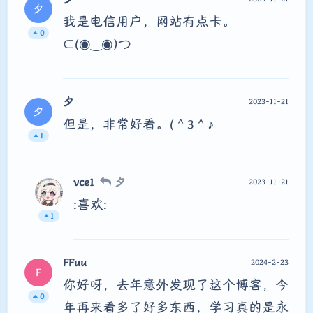
夕
我是电信用户，网站有点卡。
0
⊂⁠(⁠◉⁠‿⁠◉⁠)⁠つ
夕
2023-11-21
夕
但是，非常好看。(⁠＾⁠3⁠＾⁠♪
1
vce1
夕
2023-11-21
:喜欢:
1
FFuu
2024-2-23
F
你好呀，去年意外发现了这个博客，今
0
年再来看多了好多东西，学习真的是永