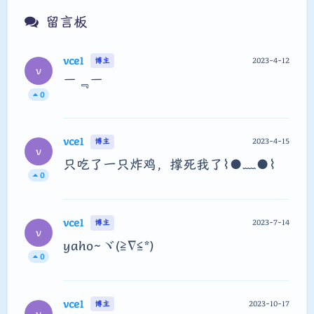
vce1
2023-4-12
博主
v
￣﹃￣
0
vce1
2023-4-15
博主
v
只吃了一只炸鸡，撑死我了⌇●﹏●⌇
0
vce1
2023-7-14
博主
v
yaho~ヾ(≧∇≦*)ゝ
0
vce1
2023-10-17
博主
v