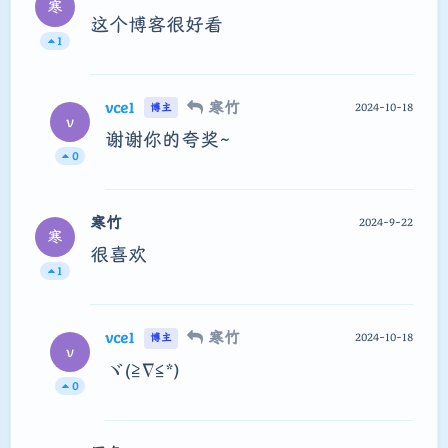
寒
这个博客很好看
1
vce1
寒竹
2024-10-18
博主
v
谢谢你的夸奖~
0
寒竹
2024-9-22
寒
很喜欢
1
vce1
寒竹
2024-10-18
博主
v
ヾ(≧∇≦*)ゝ
0
夜间模式