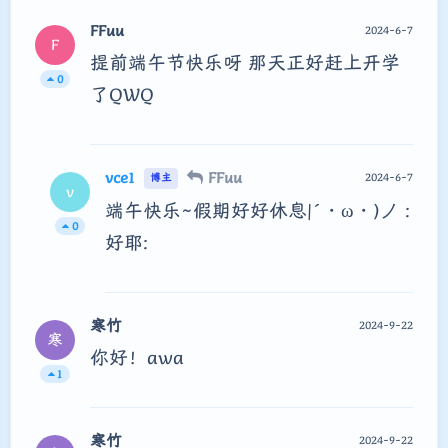
FFuu
2024-6-7
F
提前端午节快乐呀 那天正好赶上开学
0
了QWQ
vce1
FFuu
2024-6-7
博主
v
端午快乐~假期好好休息|´・ω・)ノ :
0
好耶:
寒竹
2024-9-22
寒
你好！awa
1
寒竹
2024-9-22